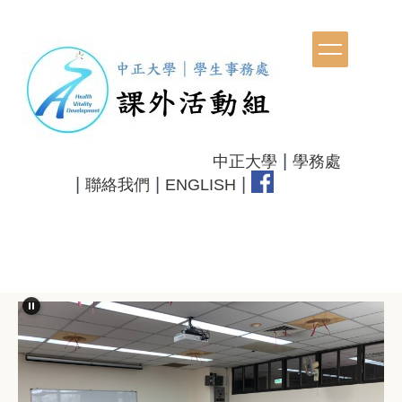
跳
到
主
要
內
容
區
|
中正大學
學務處
|
|
|
聯絡我們
ENGLISH