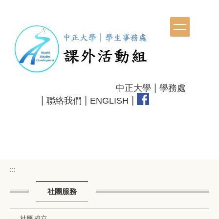
跳
到
主
要
內
容
區
|
中正大學
學務處
|
|
|
聯絡我們
ENGLISH
:::
社團服務
社團成立