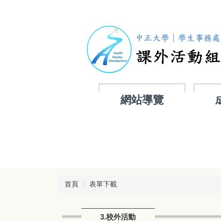
跳
到
主
要
內
容
區
網站導覽
首頁
表單下載
3.校外活動