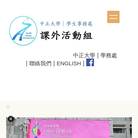
跳
到
主
要
內
容
區
|
中正大學
學務處
|
|
|
聯絡我們
ENGLISH
:::