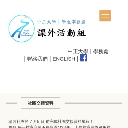
跳
到
主
要
內
容
區
|
中正大學
學務處
|
|
|
聯絡我們
ENGLISH
社團交接資料
請各社團於 7 月5 日 前完成社團交接資料填報！
提醒:每一檔案容量不得超過100MB，上傳檔案需為PDF檔