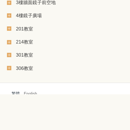
3樓牆面鏡子前空地
4樓鏡子廣場
201教室
214教室
301教室
306教室
繁體
English
電話：05-2720411 轉 分機 傳真：(05)272-1449
E-mail：extra@ccu.edu.tw
地址：621301嘉義縣民雄鄉大學路168號 活動中心