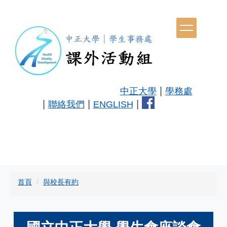
跳
到
主
要
內
容
區
|
中正大學
學務處
|
|
|
聯絡我們
ENGLISH
首頁
與校長有約